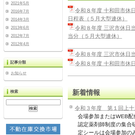
2021年5月
令和８年度 十和田市休
2016年7月
日程表（５月大型連休）
2014年3月
令和８年度 三沢市休日
2013年6月
当分（５月大型連休）
2012年7月
2012年4月
令和８年度 三沢市休日
記事分類
令和８年度 十和田市休
お知らせ
新着情報
検索
令和３年度 第１回上十
会場参加またはWEB配
認定薬剤師制度の集合
定シールは会場参加の