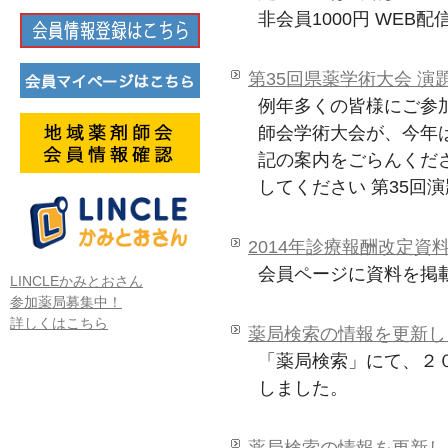
非会員1000円 WEB
第35回県薬学術大会 演
例年多くの皆様にご参
師会学術大会が、今年
記の案内をごらんくださ
してください 第35回
2014年診療報酬改定資
会員ページに資料を掲
LINCLEかみとおさん
参加薬局募集中！
詳しくはこちら
薬局検索の情報を更新し
「薬局検索」にて、２
しました。
薬局検索の情報を更新し